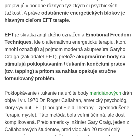
prejavujú v podobe rôznych fyzických či psychických
ťažkostí. A práve
odstránenie energetických blokov je
hlavným cieľom EFT terapie
.
EFT
je skratka anglického označenia
Emotional Freedom
Techniques
. Ide o alternatívnu energetickú terapiu, ktorú
mnohí označujú aj pojmom moderná akupresúra Garyho
Craiga (zakladateľ EFT), pretože
akupresúrne body sa
stimulujú poklopkávaním / ťukaním končekmi prstov
(tzv. tapping) a pritom sa nahlas opakuje stručne
formulovaný problém
.
Poklopkávanie / ťukanie na určité body
meridiánových
dráh
objavil v r. 1970 Dr. Roger Callahan, americký psychológ,
ktorý vyvinul TFT (Thought Field Therapy – zjednodušene
Terapiu mysle). Táto metóda bola veľmi účinná, ale dosť
komplikovaná. Preto americký inžinier Gary Craig, jeden z
Callahanových študentov, pred viac ako 20 rokmi celý