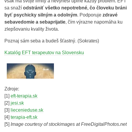
však má svoje limity a nevyrieši úplne každý problém. EFT
sa snaží
odstrániť všetko nepotrebné, čo človeku bráni
byť psychicky silným a odolným
. Podporuje
zdravé
sebavedomie a sebaprijatie
, čím výrazne napomáha ku
zlepšovaniu kvality života.
Poznaj sám seba a budeš šťastný. (Sokrates)
Katalóg EFT terapeutov na Slovensku
Zdroje:
[1]
eft-terapia.sk
[2]
jesi.sk
[3]
liecenieduse.sk
[4]
terapia-eft.sk
[5]
Image courtesy of stockimages at FreeDigitalPhotos.net