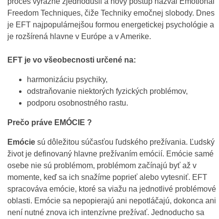
proces výrazne zjednodušil a nový postup nazval Emotional
Freedom Techniques, čiže Techniky emočnej slobody. Dnes
je EFT najpopulárnejšou formou energetickej psychológie a
je rozšírená hlavne v Európe a v Amerike.
EFT je vo všeobecnosti určené na:
harmonizáciu psychiky,
odstraňovanie niektorých fyzických problémov,
podporu osobnostného rastu.
Prečo práve EMÓCIE ?
Emócie
sú dôležitou súčasťou ľudského prežívania. Ľudský
život je definovaný hlavne prežívaním emócií. Emócie samé
osebe nie sú problémom, problémom začínajú byť až v
momente, keď sa ich snažíme poprieť alebo vytesniť. EFT
spracováva emócie, ktoré sa viažu na jednotlivé problémové
oblasti. Emócie sa nepopierajú ani nepotláčajú, dokonca ani
není nutné znova ich intenzívne prežívať. Jednoducho sa