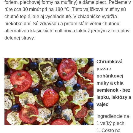
foriem, plechovej formy na muffiny) a dáme piecť. Pečieme v
rúre cca 30 minút pri na 180 °C. Tieto vajíčkové muffiny sú
chutné teplé, ale aj vychladnuté. V chladničke vydržia
niekoľko dní. Sú zdravšou a pritom stále veľmi chutnou
alternatívou klasických muffinov a taktiež jedným z receptov
delenej stravy.
Chrumkavá
pizza z
pohánkovej
múky a chia
semienok - bez
lepku, laktózy a
vajec
Ingrediencie na
1 veľký plech:
1. Cesto na