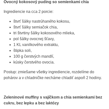
Ovocný kokosový puding so semienkami chia
Ingrediencie na cca 2 porcie:
štvrť šálky nastrúhaného kokosu,
štvrť šálky semiačok chia,
tri štvrtiny šálky kokosového mlieka,
pol šálky ovocnej šťavy,
1 KL vanilkového extraktu,
štipka soli,
100 g čerstvých mandlí,
kúsky čerstvého ovocia.
Postup: zmiešame všetky ingrediencie, rozdelíme do
pohárov a v chladničke necháme chladiť aspoň 2 hodiny.
Zeleninové muffiny s vajíčkom a chia semienkami bez
cukru, bez lepku a bez laktózy