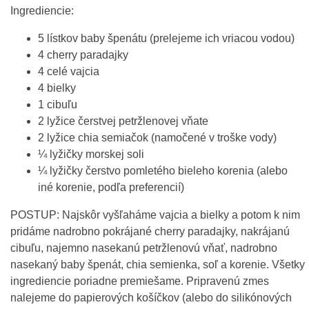
Ingrediencie:
5 lístkov baby špenátu (prelejeme ich vriacou vodou)
4 cherry paradajky
4 celé vajcia
4 bielky
1 cibuľu
2 lyžice čerstvej petržlenovej vňate
2 lyžice chia semiačok (namočené v troške vody)
¼ lyžičky morskej soli
¼ lyžičky čerstvo pomletého bieleho korenia (alebo
iné korenie, podľa preferencií)
POSTUP: Najskôr vyšľaháme vajcia a bielky a potom k nim
pridáme nadrobno pokrájané cherry paradajky, nakrájanú
cibuľu, najemno nasekanú petržlenovú vňať, nadrobno
nasekaný baby špenát, chia semienka, soľ a korenie. Všetky
ingrediencie poriadne premiešame. Pripravenú zmes
nalejeme do papierových košíčkov (alebo do silikónových