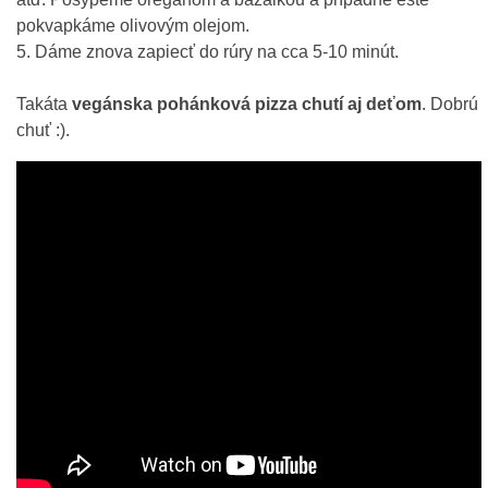
pokvapkáme olivovým olejom.
5. Dáme znova zapiecť do rúry na cca 5-10 minút.
Takáta
vegánska pohánková pizza chutí aj deťom
. Dobrú
chuť :).