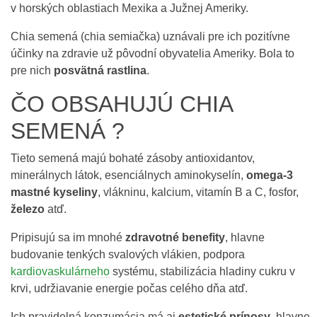
v horských oblastiach Mexika a Južnej Ameriky.
Chia semená (chia semiačka) uznávali pre ich pozitívne
účinky na zdravie už pôvodní obyvatelia Ameriky. Bola to
pre nich
posvätná rastlina
.
ČO OBSAHUJÚ CHIA
SEMENÁ ?
Tieto semená majú bohaté zásoby antioxidantov,
minerálnych látok, esenciálnych aminokyselín,
omega-3
mastné kyseliny
, vlákninu, kalcium, vitamín B a C, fosfor,
železo
atď.
Pripisujú sa im mnohé
zdravotné benefity
, hlavne
budovanie tenkých svalových vlákien, podpora
kardiovaskulárneho
systému, stabilizácia hladiny cukru v
krvi, udržiavanie energie počas celého dňa atď.
Ich pravidelná konzumácia má aj
estetické prínosy
, hlavne