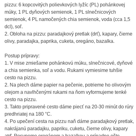
pizzu: 6 kopcovitých polievkových lyžíc (PL) pohánkovej
múky, 1 PL dyňových semienok, 1 PL slnečnicových
semienok, 4 PL namočených chia semienok, voda (cca 1,5
dcl), soľ.
2. Obloha na pizzu: paradajkový pretlak (drť), kapary, čierne
olivy, paradajka, paprika, cuketa, oregáno, bazalka.
Postup prípravy:
1. V mise zmiešame pohánkovú múku, slnečnicové, dyňové
a chia semienka, soľ a vodu. Rukami vymiesime tuhšie
cesto na pizzu.
2. Na plech dáme papier na pečenie, potrieme ho olivovým
olejom a navlhčenými rukami na ňom vyformujeme tenké
cesto na pizzu.
3. Takto pripravené cesto dáme piecť na 20-30 minút do rúry
predhriatej na 180 °C.
4. Po upečení cesta na pizzu naň dáme paradajkový pretlak,
nakrájanú paradajku, papriku, cuketu, čierne olivy, kapary
atď. Posypeme oregánom a bazalkou a prípadne ešte