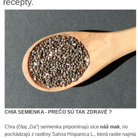
recepty.
CHIA SEMIENKA - PREČO SÚ TAK ZDRAVÉ ?
Chia (čítaj „čia“) semienka pripomínajú síce
náš mak
, no
pochádzajú z rastliny Salvia Hispanica L., ktorá rastie najmä