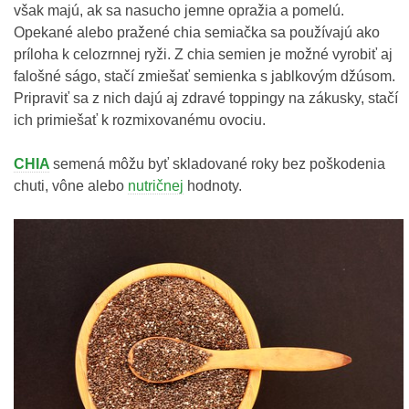
však majú, ak sa nasucho jemne opražia a pomelú.
Opekané alebo pražené chia semiačka sa používajú ako
príloha k celozrnnej ryži. Z chia semien je možné vyrobiť aj
falošné ságo, stačí zmiešať semienka s jablkovým džúsom.
Pripraviť sa z nich dajú aj zdravé toppingy na zákusky, stačí
ich primiešať k rozmixovanému ovociu.
CHIA
semená môžu byť skladované roky bez poškodenia
chuti, vône alebo
nutričnej
hodnoty.