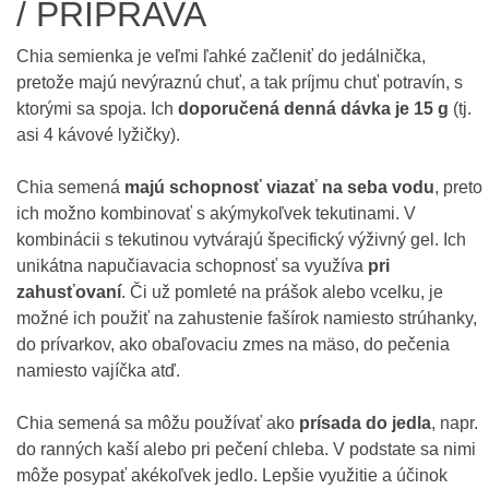
/ PRÍPRAVA
Chia semienka je veľmi ľahké začleniť do jedálnička,
pretože majú nevýraznú chuť, a tak príjmu chuť potravín, s
ktorými sa spoja. Ich
doporučená denná dávka je 15 g
(tj.
asi 4 kávové lyžičky).
Chia semená
majú schopnosť viazať na seba vodu
, preto
ich možno kombinovať s akýmykoľvek tekutinami. V
kombinácii s tekutinou vytvárajú špecifický výživný gel. Ich
unikátna napučiavacia schopnosť sa využíva
pri
zahusťovaní
. Či už pomleté na prášok alebo vcelku, je
možné ich použiť na zahustenie fašírok namiesto strúhanky,
do prívarkov, ako obaľovaciu zmes na mäso, do pečenia
namiesto vajíčka atď.
Chia semená sa môžu používať ako
prísada do jedla
, napr.
do ranných kaší alebo pri pečení chleba. V podstate sa nimi
môže posypať akékoľvek jedlo. Lepšie využitie a účinok