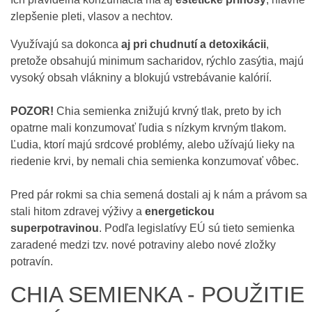
zlepšenie pleti, vlasov a nechtov.
Využívajú sa dokonca
aj pri chudnutí a detoxikácii
,
pretože obsahujú minimum sacharidov, rýchlo zasýtia, majú
vysoký obsah vlákniny a blokujú vstrebávanie kalórií.
POZOR!
Chia semienka znižujú krvný tlak, preto by ich
opatrne mali konzumovať ľudia s nízkym krvným tlakom.
Ľudia, ktorí majú srdcové problémy, alebo užívajú lieky na
riedenie krvi, by nemali chia semienka konzumovať vôbec.
Pred pár rokmi sa chia semená dostali aj k nám a právom sa
stali hitom zdravej výživy a
energetickou
superpotravinou
. Podľa legislatívy EÚ sú tieto semienka
zaradené medzi tzv. nové potraviny alebo nové zložky
potravín.
CHIA SEMIENKA - POUŽITIE